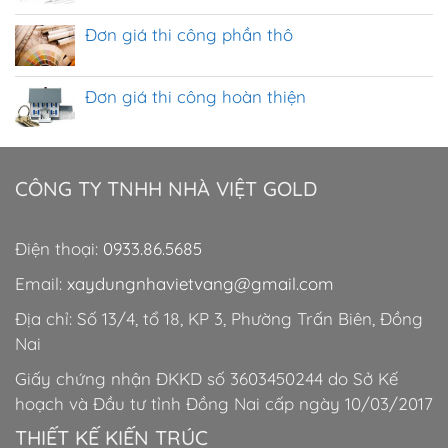
Đơn giá thi công phần thô
Đơn giá thi công hoàn thiện
CÔNG TY TNHH NHÀ VIỆT GOLD
Điện thoại:
0933.86.5685
Email:
xaydungnhavietvang@gmail.com
Địa chỉ: Số 13/4, tổ 18, KP 3, Phường Trấn Biên, Đồng
Nai
Giấy chứng nhận ĐKKD số 3603450244 do Sở Kế
hoạch và Đầu tư tỉnh Đồng Nai cấp ngày 10/03/2017
THIẾT KẾ KIẾN TRÚC