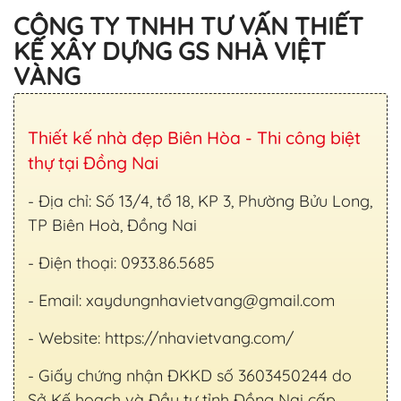
CÔNG TY TNHH TƯ VẤN THIẾT
KẾ XÂY DỰNG GS NHÀ VIỆT
VÀNG
Thiết kế nhà đẹp Biên Hòa - Thi công biệt
thự tại Đồng Nai
- Địa chỉ: Số 13/4, tổ 18, KP 3, Phường Bửu Long,
TP Biên Hoà, Đồng Nai
- Điện thoại: 0933.86.5685
- Email:
xaydungnhavietvang@gmail.com
- Website: https://nhavietvang.com/
- Giấy chứng nhận ĐKKD số 3603450244 do
Sở Kế hoạch và Đầu tư tỉnh Đồng Nai cấp