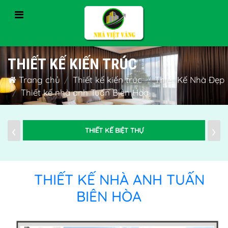
THIẾT KẾ KIẾN TRÚC
Trang chủ
Thiết kế kiến trúc
Thiết Kế Nhà Đẹp
Thiết kế nhà anh Tuấn Biên Hòa
‹
›
THIẾT KẾ BIỆT THỰ
THIẾT KẾ NHÀ ANH TUẤN
BIÊN HÒA