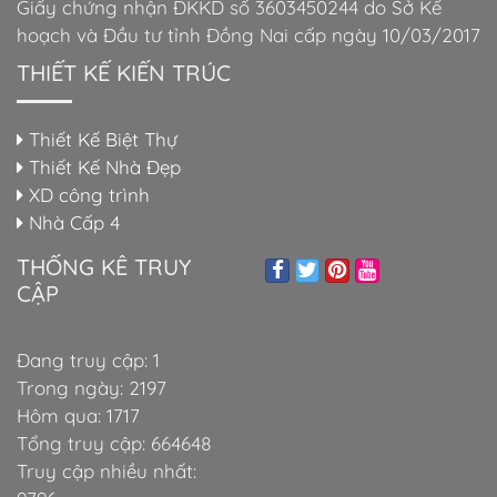
Giấy chứng nhận ĐKKD số 3603450244 do Sở Kế
hoạch và Đầu tư tỉnh Đồng Nai cấp ngày 10/03/2017
THIẾT KẾ KIẾN TRÚC
Thiết Kế Biệt Thự
Thiết Kế Nhà Đẹp
XD công trình
Nhà Cấp 4
THỐNG KÊ TRUY
CẬP
Đang truy cập: 1
Trong ngày: 2197
Hôm qua: 1717
Tổng truy cập: 664648
Truy cập nhiều nhất: