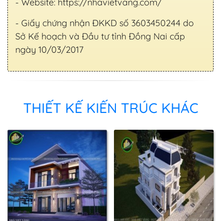
- Website: https://nhavietvang.com/
- Giấy chứng nhận ĐKKD số 3603450244 do
Sở Kế hoạch và Đầu tư tỉnh Đồng Nai cấp
ngày 10/03/2017
THIẾT KẾ KIẾN TRÚC KHÁC