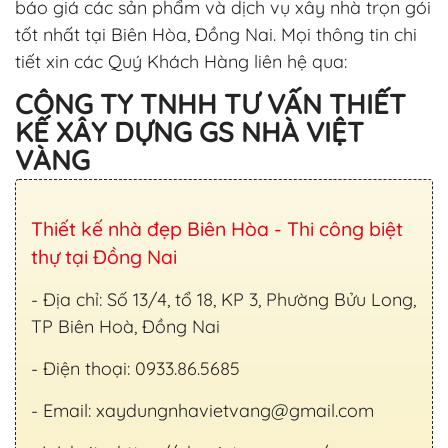
báo giá các sản phẩm và dịch vụ xây nhà trọn gói
tốt nhất tại Biên Hòa, Đồng Nai. Mọi thông tin chi
tiết xin các Quý Khách Hàng liên hệ qua:
CÔNG TY TNHH TƯ VẤN THIẾT
KẾ XÂY DỰNG GS NHÀ VIỆT
VÀNG
Thiết kế nhà đẹp Biên Hòa - Thi công biệt
thự tại Đồng Nai
- Địa chỉ: Số 13/4, tổ 18, KP 3, Phường Bửu Long,
TP Biên Hoà, Đồng Nai
- Điện thoại: 0933.86.5685
- Email:
xaydungnhavietvang@gmail.com