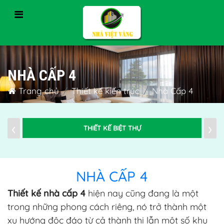
NHÀ CẤP 4
Trang chủ
Thiết kế kiến trúc
Nhà Cấp 4
‹
›
THIẾT KẾ BIỆT THỰ
NHÀ CẤP 4
Thiết kế nhà cấp 4
hiện nay cũng đang là một
trong những phong cách riêng, nó trở thành một
xu hướng độc đáo từ cả thành thị lẫn một số khu