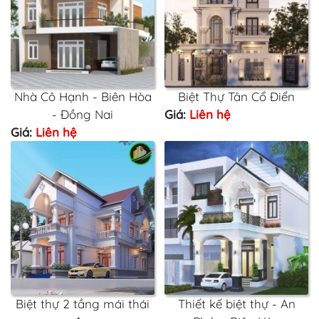
Nhà Cô Hạnh - Biên Hòa
Biệt Thự Tân Cổ Điển
- Đồng Nai
Giá:
Liên hệ
Giá:
Liên hệ
Biệt thự 2 tầng mái thái
Thiết kế biệt thự - An