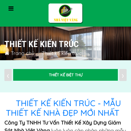
THIẾT KẾ KIẾN TRÚC
Trang chủ
Thiết kế kiến trúc
‹
›
THIẾT KẾ BIỆT THỰ
THIẾT KẾ KIẾN TRÚC - MẪU
THIẾT KẾ NHÀ ĐẸP MỚI NHẤT
Công Ty TNHH Tư Vấn Thiết Kế Xây Dựng Giám
Sát Nhà Việt Vàng
luôn luôn cập nhập những mẫu