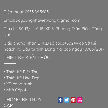
Điện thoại:
0933.86.5685
Email:
xaydungnhavietvang@gmail.com
Địa chỉ: Số 13/4, tổ 18, KP 3, Phường Trấn Biên, Đồng
Nai
Giấy chứng nhận ĐKKD số 3603450244 do Sở Kế
hoạch và Đầu tư tỉnh Đồng Nai cấp ngày 10/03/2017
THIẾT KẾ KIẾN TRÚC
Thiết Kế Biệt Thự
Thiết Kế Nhà Đẹp
XD công trình
Nhà Cấp 4
THỐNG KÊ TRUY
CẬP