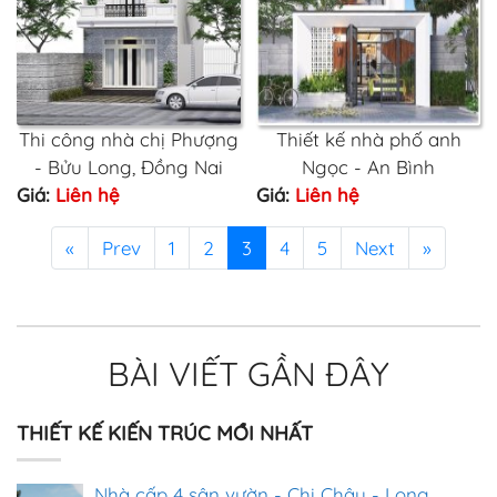
Thi công nhà chị Phượng
Thiết kế nhà phố anh
- Bửu Long, Đồng Nai
Ngọc - An Bình
Giá:
Liên hệ
Giá:
Liên hệ
«
Prev
1
2
3
4
5
Next
»
BÀI VIẾT GẦN ĐÂY
THIẾT KẾ KIẾN TRÚC MỚI NHẤT
Nhà cấp 4 sân vườn - Chị Châu - Long