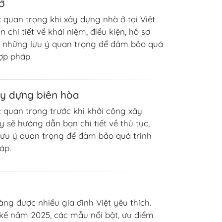
ở
 quan trọng khi xây dựng nhà ở tại Việt
 chi tiết về khái niệm, điều kiện, hồ sơ
í và những lưu ý quan trọng để đảm bảo quá
ợp pháp.
ây dựng biên hòa
c quan trọng trước khi khởi công xây
y sẽ hướng dẫn bạn chi tiết về thủ tục,
 lưu ý quan trọng để đảm bảo quá trình
áp.
àng được nhiều gia đình Việt yêu thích.
ết kế năm 2025, các mẫu nổi bật, ưu điểm