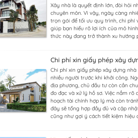
Xây nhà là quyết định lớn, đòi hỏi n
chuyên môn. Vì vậy, ngày càng nhiề
trọn gói để tối ưu quy trình, chi phí
giúp bạn hiểu rõ lợi ích của mô hình 
thức này đang trở thành xu hướng 
Chi phí xin giấy phép xây dự
Chi phí xin giấy phép xây dựng nh
nhiều người trước khi khởi công. Ng
địa phương, chủ đầu tư còn cần chuẩ
đo đạc và xử lý hồ sơ. Việc nắm rõ 
hoạch tài chính hợp lý mà còn tránh
đây sẽ tổng hợp đầy đủ và cập nhật
cũng như gợi ý cách tiết kiệm hiệu 