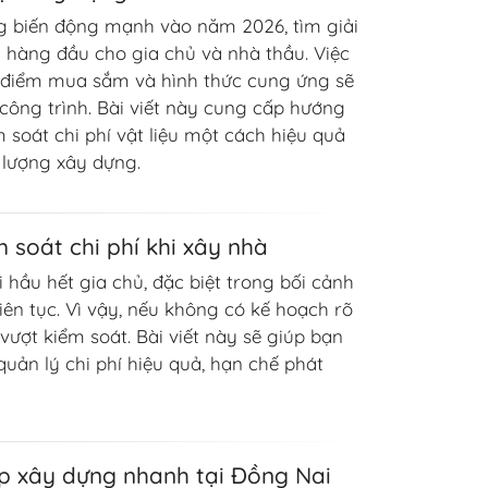
ng biến động mạnh vào năm 2026, tìm giải
ên hàng đầu cho gia chủ và nhà thầu. Việc
i điểm mua sắm và hình thức cung ứng sẽ
công trình. Bài viết này cung cấp hướng
m soát chi phí vật liệu một cách hiệu quả
lượng xây dựng.
 soát chi phí khi xây nhà
i hầu hết gia chủ, đặc biệt trong bối cảnh
iên tục. Vì vậy, nếu không có kế hoạch rõ
vượt kiểm soát. Bài viết này sẽ giúp bạn
ản lý chi phí hiệu quả, hạn chế phát
p xây dựng nhanh tại Đồng Nai