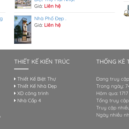
Giá:
Liên hệ
ng
Nhà Phố Đẹp .
Giá:
Liên hệ
THIẾT KẾ KIẾN TRÚC
THỐNG KÊ 
Thiết Kế Biệt Thự
Đang truy cập:
Thiết Kế Nhà Đẹp
Trong ngày: 7
XD công trình
Hôm qua: 1717
Nhà Cấp 4
Tổng truy cập
Truy cập nhiều
Ngày nhiều nh
o