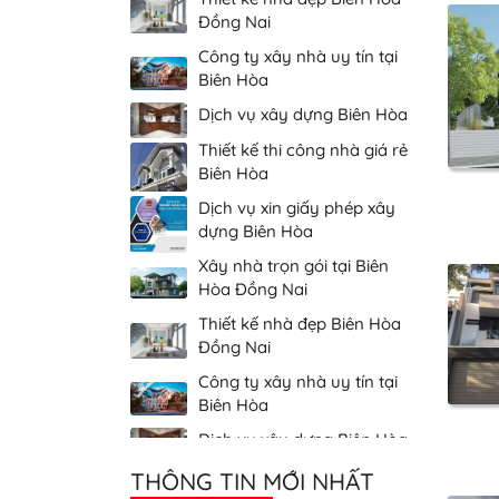
Công ty xây nhà uy tín tại
Biên Hòa
Dịch vụ xây dựng Biên Hòa
Thiết kế thi công nhà giá rẻ
Biên Hòa
Dịch vụ xin giấy phép xây
dựng Biên Hòa
Xây nhà trọn gói tại Biên
Hòa Đồng Nai
Thiết kế nhà đẹp Biên Hòa
Đồng Nai
Công ty xây nhà uy tín tại
Biên Hòa
Dịch vụ xây dựng Biên Hòa
Thiết kế thi công nhà giá rẻ
Biên Hòa
THÔNG TIN MỚI NHẤT