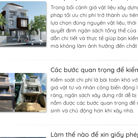
Trong bối cảnh giá vật liệu xây dự
pháp tối ưu chi phí trở thành ưu ti
lựa chọn đúng nguyên vật liệu, thờ
quyết định ngân sách tổng thể của 
dẫn chi tiết và thực tế giúp bạn kiể
mà không làm ảnh hưởng đến chất 
Các bước quan trọng để kiểm
Kiểm soát chi phí là bài toán khó vớ
giá vật tư và nhân công biến động l
ràng, ngân sách xây dựng rất dễ bị 
nắm được các bước quan trọng để qu
sinh và chủ động hơn khi xây nhà.
Làm thế nào để xin giấy phé