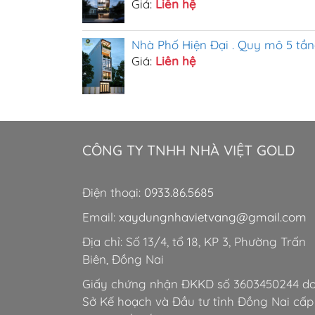
Giá:
Liên hệ
Nhà Phố Hiện Đại . Quy mô 5 tầ
Giá:
Liên hệ
CÔNG TY TNHH NHÀ VIỆT GOLD
Điện thoại:
0933.86.5685
Email:
xaydungnhavietvang@gmail.com
Địa chỉ: Số 13/4, tổ 18, KP 3, Phường Trấn
Biên, Đồng Nai
Giấy chứng nhận ĐKKD số 3603450244 d
Sở Kế hoạch và Đầu tư tỉnh Đồng Nai cấp