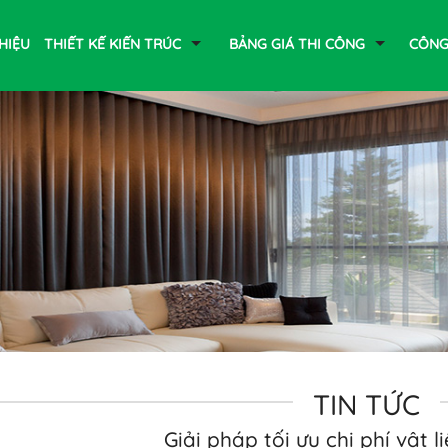
THIỆU
THIẾT KẾ KIẾN TRÚC
BẢNG GIÁ THI CÔNG
CÔNG
TIN TỨC
Giải pháp tối ưu chi phí vật