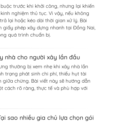
buộc trước khi khởi công, nhưng lại khiến
u kinh nghiệm thủ tục. Vì vậy, nếu không
rả lại hoặc kéo dài thời gian xử lý. Bài
in giấy phép xây dựng nhanh tại Đồng Nai,
ng quá trình chuẩn bị.
y nhà cho người xây lần đầu
ưng thường bị xem nhẹ khi xây nhà lần
nh trạng phát sinh chi phí, thiếu hụt tài
h giữa chừng. Bài viết này sẽ hướng dẫn
 cách rõ ràng, thực tế và phù hợp với
 Tại sao nhiều gia chủ lựa chọn gói