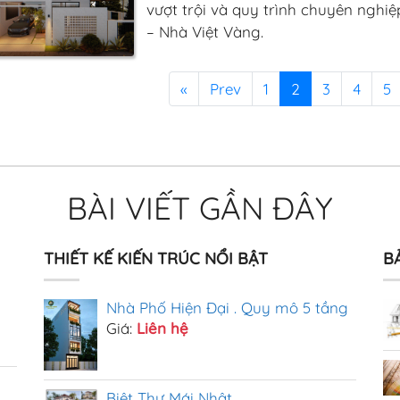
vượt trội và quy trình chuyên nghiệp
– Nhà Việt Vàng.
«
Prev
1
2
3
4
5
BÀI VIẾT GẦN ĐÂY
THIẾT KẾ KIẾN TRÚC NỔI BẬT
B
Nhà Phố Hiện Đại . Quy mô 5 tầng
Giá:
Liên hệ
Biệt Thự Mái Nhật