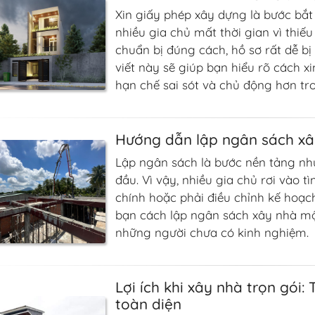
Xin giấy phép xây dựng là bước bắt 
nhiều gia chủ mất thời gian vì thiế
chuẩn bị đúng cách, hồ sơ rất dễ bị t
viết này sẽ giúp bạn hiểu rõ cách x
hạn chế sai sót và chủ động hơn tro
Hướng dẫn lập ngân sách xâ
Lập ngân sách là bước nền tảng nh
đầu. Vì vậy, nhiều gia chủ rơi vào tì
chính hoặc phải điều chỉnh kế hoạc
bạn cách lập ngân sách xây nhà một
những người chưa có kinh nghiệm.
Lợi ích khi xây nhà trọn gói:
toàn diện