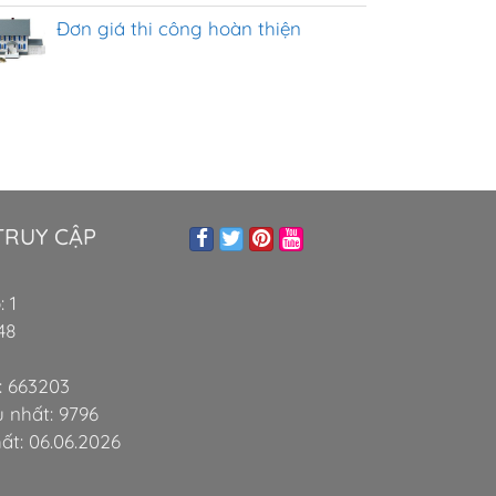
Đơn giá thi công hoàn thiện
TRUY CẬP
 1
48
: 663203
 nhất: 9796
ất: 06.06.2026