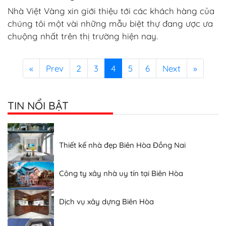
Nhà Việt Vàng xin giới thiệu tới các khách hàng của
chúng tôi một vài những mẫu biệt thự đang ược ưa
chuộng nhất trên thị trường hiện nay.
«
Prev
2
3
4
5
6
Next
»
Dịch vụ xin giấy phép xây dựng Biên Hòa
TIN NỔI BẬT
Xây nhà trọn gói tại Biên Hòa Đồng Nai
Thiết kế nhà đẹp Biên Hòa Đồng Nai
Công ty xây nhà uy tín tại Biên Hòa
Dịch vụ xây dựng Biên Hòa
Thiết kế thi công nhà giá rẻ Biên Hòa