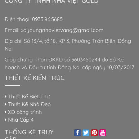
CÔNG TY TNHH NHÀ VIỆT GOLD
Điện thoại:
0933.86.5685
Email:
xaydungnhavietvang@gmail.com
Địa chỉ: Số 13/4, tổ 18, KP 3, Phường Trấn Biên, Đồng
Nai
Giấy chứng nhận ĐKKD số 3603450244 do Sở Kế
hoạch và Đầu tư tỉnh Đồng Nai cấp ngày 10/03/2017
THIẾT KẾ KIẾN TRÚC
Thiết Kế Biệt Thự
Thiết Kế Nhà Đẹp
XD công trình
Nhà Cấp 4
THỐNG KÊ TRUY