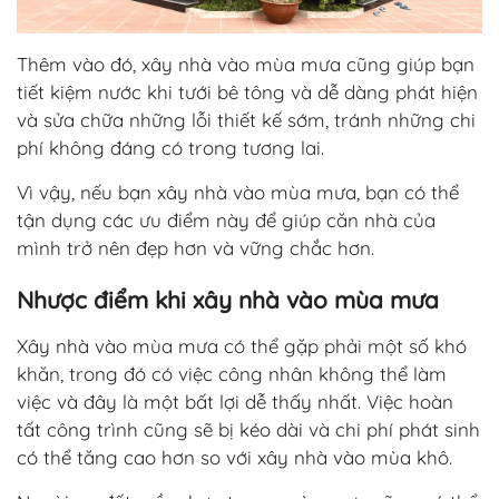
Thêm vào đó, xây nhà vào mùa mưa cũng giúp bạn
tiết kiệm nước khi tưới bê tông và dễ dàng phát hiện
và sửa chữa những lỗi thiết kế sớm, tránh những chi
phí không đáng có trong tương lai.
Vì vậy, nếu bạn xây nhà vào mùa mưa, bạn có thể
tận dụng các ưu điểm này để giúp căn nhà của
mình trở nên đẹp hơn và vững chắc hơn.
Nhược điểm khi xây nhà vào mùa mưa
Xây nhà vào mùa mưa có thể gặp phải một số khó
khăn, trong đó có việc công nhân không thể làm
việc và đây là một bất lợi dễ thấy nhất. Việc hoàn
tất công trình cũng sẽ bị kéo dài và chi phí phát sinh
có thể tăng cao hơn so với xây nhà vào mùa khô.