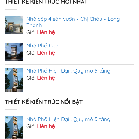
THIẾT KẾ KIẾN TRÚC MỚI NHẤT
Nhà cấp 4 sân vườn - Chị Châu - Long
Thành
Giá:
Liên hệ
Nhà Phố Đẹp
Giá:
Liên hệ
Nhà Phố Hiện Đại . Quy mô 5 tầng
Giá:
Liên hệ
THIẾT KẾ KIẾN TRÚC NỔI BẬT
Nhà Phố Hiện Đại . Quy mô 5 tầng
Giá:
Liên hệ