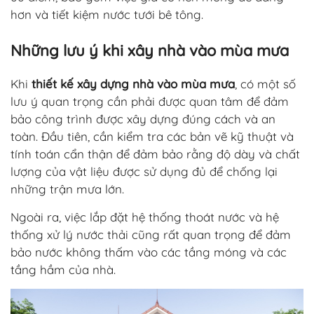
hơn và tiết kiệm nước tưới bê tông.
Những lưu ý khi xây nhà vào mùa mưa
Khi
thiết kế xây dựng nhà vào mùa mưa
, có một số
lưu ý quan trọng cần phải được quan tâm để đảm
bảo công trình được xây dựng đúng cách và an
toàn. Đầu tiên, cần kiểm tra các bản vẽ kỹ thuật và
tính toán cẩn thận để đảm bảo rằng độ dày và chất
lượng của vật liệu được sử dụng đủ để chống lại
những trận mưa lớn.
Ngoài ra, việc lắp đặt hệ thống thoát nước và hệ
thống xử lý nước thải cũng rất quan trọng để đảm
bảo nước không thấm vào các tầng móng và các
tầng hầm của nhà.