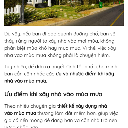
Dù vậy, nếu bạn đi dạo quanh đường phố, bạn sẽ
thấy rằng người ta xây nhà vào mọi mùa, không
phân biệt mùa khô hay mùa mưa. Vì thế, việc xây
nhà vào mùa mưa không phải là chuyện hiếm.
Tuy nhiên, để đưa ra quyết định tốt nhất cho mình,
bạn cần cân nhắc các
ưu và nhược điểm khi xây
nhà vào mùa mưa
.
Ưu điểm khi xây nhà vào mùa mưa
Theo nhiều chuyên gia
thiết kế xây dựng nhà
vào mùa mưa
thường làm đất mềm hơn, giúp việc
gia cố nền móng dễ dàng hơn và căn nhà trở nên
vững chắc hơn.