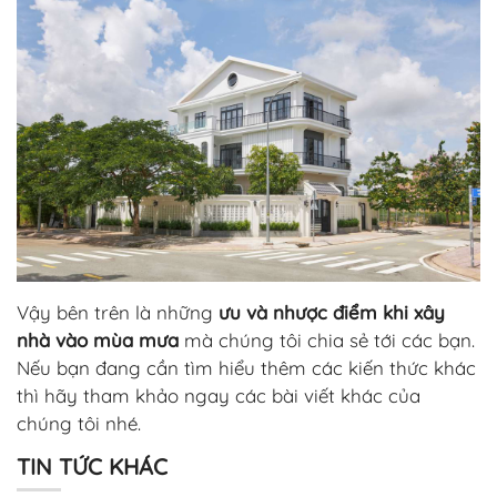
Vậy bên trên là những
ưu và nhược điểm khi xây
nhà vào mùa mưa
mà chúng tôi chia sẻ tới các bạn.
Nếu bạn đang cần tìm hiểu thêm các kiến thức khác
thì hãy tham khảo ngay các bài viết khác của
chúng tôi nhé.
TIN TỨC KHÁC