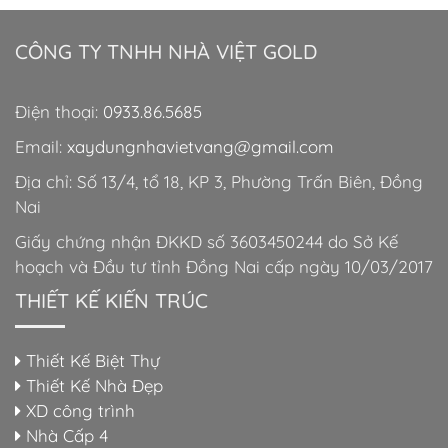
CÔNG TY TNHH NHÀ VIỆT GOLD
Điện thoại:
0933.86.5685
Email:
xaydungnhavietvang@gmail.com
Địa chỉ: Số 13/4, tổ 18, KP 3, Phường Trấn Biên, Đồng
Nai
Giấy chứng nhận ĐKKD số 3603450244 do Sở Kế
hoạch và Đầu tư tỉnh Đồng Nai cấp ngày 10/03/2017
THIẾT KẾ KIẾN TRÚC
Thiết Kế Biệt Thự
Thiết Kế Nhà Đẹp
XD công trình
Nhà Cấp 4