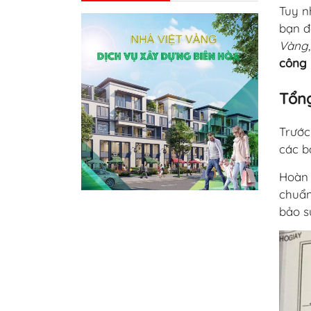
Tuy n
bạn đ
Vàng
công
Tổng
Trước
các b
Hoàn 
chuẩn
bảo s