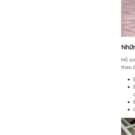
Nhữn
Hồ sơ
theo 