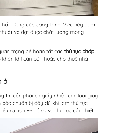
chất lượng của công trình. Việc này đảm
 thuật và đạt được chất lượng mong
uan trọng để hoàn tất các
thủ tục pháp
ó khăn khi cần bán hoặc cho thuê nhà
à ở
g thì cần phải có giấy nhiều các loại giầy
m bảo chuẩn bị đầy đủ khi làm thủ tục
iểu rõ hơn về hồ sơ và thủ tục cần thiết.