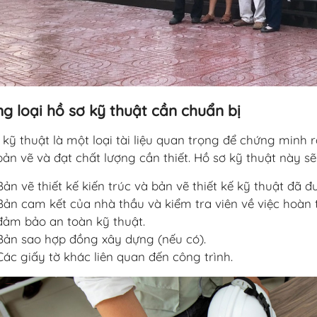
g loại hồ sơ kỹ thuật cần chuẩn bị
 kỹ thuật là một loại tài liệu quan trọng để chứng minh
bản vẽ và đạt chất lượng cần thiết. Hồ sơ kỹ thuật này s
Bản vẽ thiết kế kiến trúc và bản vẽ thiết kế kỹ thuật đã đ
Bản cam kết của nhà thầu và kiểm tra viên về việc hoàn
đảm bảo an toàn kỹ thuật.
Bản sao hợp đồng xây dựng (nếu có).
Các giấy tờ khác liên quan đến công trình.