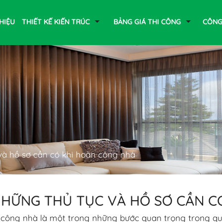
THIỆU
THIẾT KẾ KIẾN TRÚC
BẢNG GIÁ THI CÔNG
CÔNG
và hồ sơ cần có khi hoàn công nhà
HỮNG THỦ TỤC VÀ HỒ SƠ CẦN C
công nhà là một trong những bước quan trọng trong qu