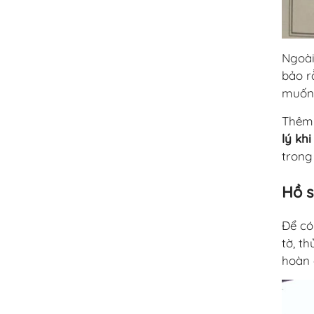
Ngoài
bảo r
muốn
Thêm 
lý kh
trong 
Hồ s
Để có
tờ, t
hoàn 