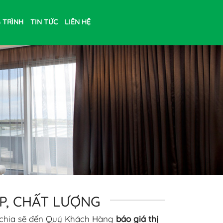
 TRÌNH
TIN TỨC
LIÊN HỆ
P, CHẤT LƯỢNG
 chia sẽ đến Quý Khách Hàng
báo giá thị