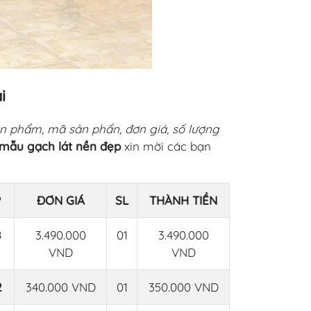
i
ản phẩm, mã sản phẩn, đơn giá, số lượng
mẫu gạch lát nền đẹp
xin mời các bạn
P
ĐƠN GIÁ
SL
THÀNH TIỀN
8
3.490.000
01
3.490.000
VND
VND
2
340.000 VND
01
350.000 VND