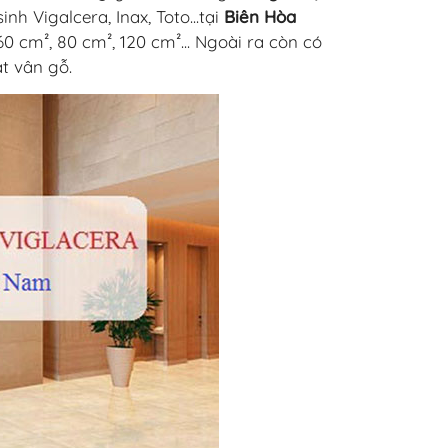
inh Vigalcera, Inax, Toto...tại
Biên Hòa
0 cm², 80 cm², 120 cm²... Ngoài ra còn có
t vân gỗ.