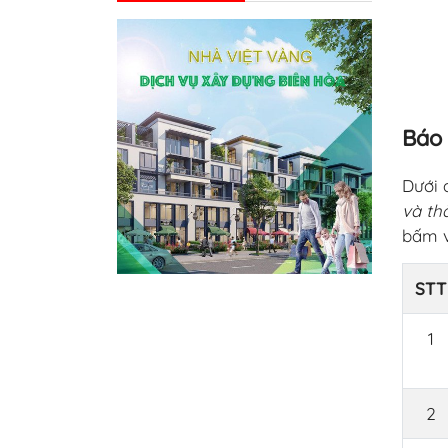
Báo 
Dưới 
và th
bấm v
STT
1
2