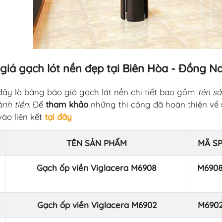
giá gạch lót nền đẹp tại Biên Hòa - Đồng Na
đây là bảng báo giá gạch lát nền chi tiết bao gồm
tên s
ành tiền
. Để
tham khảo
những thi công đã hoàn thiện về
ào liên kết
tại đây
TÊN SẢN PHẨM
MÃ S
Gạch ốp viền Viglacera M6908
M690
Gạch ốp viền Viglacera M6902
M690