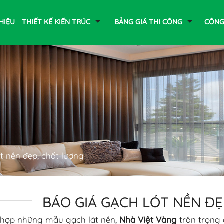
THIỆU
THIẾT KẾ KIẾN TRÚC
BẢNG GIÁ THI CÔNG
CÔNG
t nền đẹp, chất lượng
BÁO GIÁ GẠCH LÓT NỀN ĐẸ
hợp những mẫu gạch lát nền,
Nhà Việt Vàng
trân trọng