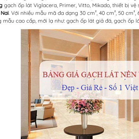
g
gạch ốp lát Viglacera, Primer, Vitto, Mikado, thiết bị vệ s
 Nai
. Với nhiều mẫu mã đa dạng 30 cm², 40 cm², 50 cm², 6
 mẫu cao cấp, mới lạ như: gạch ốp lát giả đá, gạch ốp lá