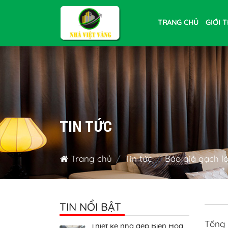
TRANG CHỦ
GIỚI 
TIN TỨC
Dịch vụ xin giấy phép xây
Trang chủ
Tin tức
Báo giá gạch ló
dựng Biên Hòa
Xây nhà trọn gói tại Biên
Hòa Đồng Nai
TIN NỔI BẬT
Thiết kế nhà đẹp Biên Hòa
Đồng Nai
Tổng 