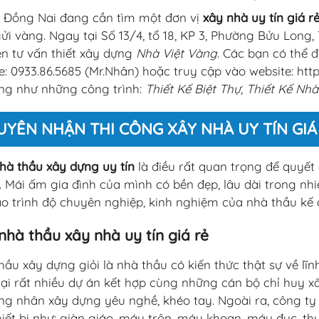
 Đồng Nai đang cần tìm một đơn vị
xây nhà uy tín giá r
ửi vàng. Ngay tại Số 13/4, tổ 18, KP 3, Phường Bửu Long
n tư vấn thiết xây dựng
Nhà Việt Vàng
. Các bạn có thể đ
e:
0933.86.5685
(Mr.Nhân) hoặc truy cập vào website: ht
ng như những công trình:
Thiết Kế Biệt Thự, Thiết Kế N
UYÊN NHẬN THI CÔNG XÂY NHÀ UY TÍN GIÁ
hà thầu xây dựng uy tín
là điều rất quan trọng để quyết
. Mái ấm gia đình của mình có bền đẹp, lâu dài trong n
ào trình độ chuyên nghiệp, kinh nghiệm của nhà thầu kế đ
nhà thầu xây nhà uy tín giá rẻ
hầu xây dựng giỏi là nhà thầu có kiến thức thật sự về lĩn
ại rất nhiều dự án kết hợp cùng những cán bộ chỉ huy x
ng nhân xây dựng yêu nghề, khéo tay. Ngoài ra, công t
hiết bị như: giàn giáo, máy trộn, máy khoan, máy đục, thướ