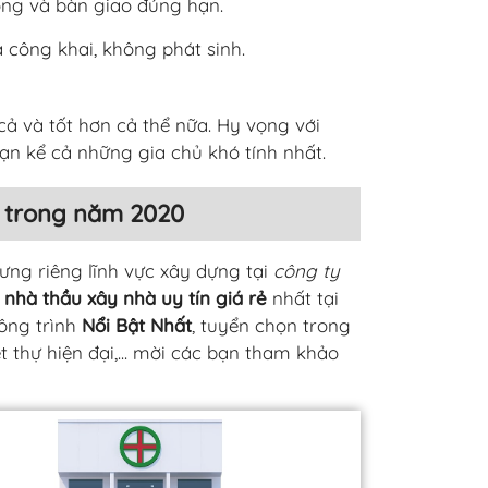
ông và bàn giao đúng hạn.
 công khai, không phát sinh.
cả và tốt hơn cả thể nữa. Hy vọng với
ạn kể cả những gia chủ khó tính nhất.
g trong năm 2020
ưng riêng lĩnh vực xây dựng tại
công ty
a
nhà thầu xây nhà uy tín giá rẻ
nhất tại
công trình
Nổi Bật Nhất
, tuyển chọn trong
thự hiện đại,... mời các bạn tham khảo