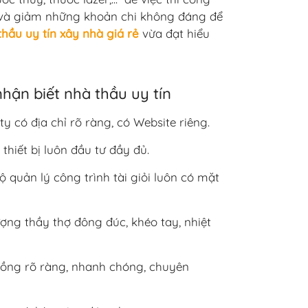
t và giảm những khoản chi không đáng để
thầu uy tín xây nhà giá rẻ
vừa đạt hiểu
hận biết nhà thầu uy tín
y có địa chỉ rõ ràng, có Website riêng.
thiết bị luôn đầu tư đầy đủ.
 quản lý công trình tài giỏi luôn có mặt
ợng thầy thợ đông đúc, khéo tay, nhiệt
ồng rõ ràng, nhanh chóng, chuyên