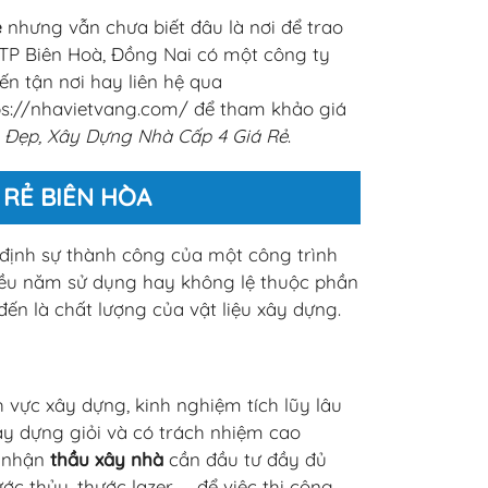
ẻ
nhưng vẫn chưa biết đâu là nơi để trao
, TP Biên Hoà, Đồng Nai có một công ty
ến tận nơi hay liên hệ qua
tps://nhavietvang.com/ để tham khảo giá
hà Đẹp, Xây Dựng Nhà Cấp 4 Giá Rẻ
.
 RẺ BIÊN HÒA
 định sự thành công của một công trình
hiều năm sử dụng hay không lệ thuộc phần
ến là chất lượng của vật liệu xây dựng.
h vực xây dựng, kinh nghiệm tích lũy lâu
ây dựng giỏi và có trách nhiệm cao
y nhận
thầu xây nhà
cần đầu tư đầy đủ
c thủy, thước lazer,... để việc thi công