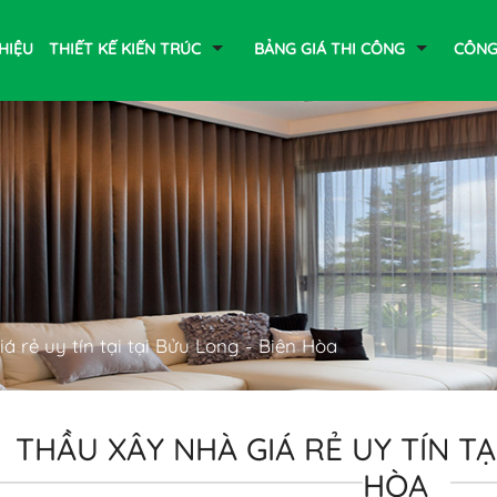
THIỆU
THIẾT KẾ KIẾN TRÚC
BẢNG GIÁ THI CÔNG
CÔNG
á rẻ uy tín tại tại Bửu Long - Biên Hòa
THẦU XÂY NHÀ GIÁ RẺ UY TÍN TẠ
HÒA