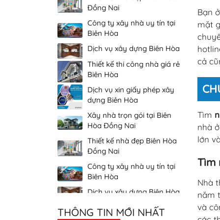
Biên Hòa
Bạn ở
mặt g
Dịch vụ xây dựng Biên Hòa
chuyê
Thiết kế thi công nhà giá rẻ
hotlin
Biên Hòa
cả cũ
Dịch vụ xin giấy phép xây
dựng Biên Hòa
CH
Xây nhà trọn gói tại Biên
Hòa Đồng Nai
Tìm
n
Thiết kế nhà đẹp Biên Hòa
Đồng Nai
nhà ở
lớn v
Công ty xây nhà uy tín tại
Biên Hòa
Tìm 
Dịch vụ xây dựng Biên Hòa
Nhà t
Thiết kế thi công nhà giá rẻ
Biên Hòa
năm t
và cô
THÔNG TIN MỚI NHẤT
các t