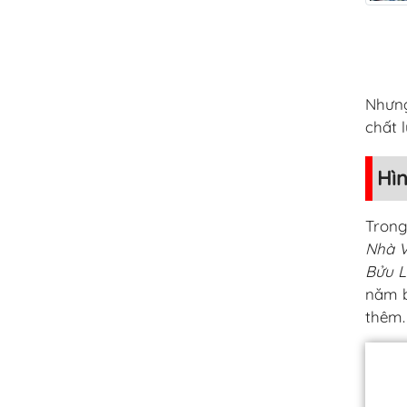
Nhưng
chất 
Hìn
Trong
Nhà V
Bửu L
năm b
thêm.