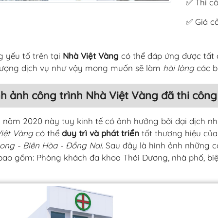
✅ Thi c
✅ Giá cả
 yếu tố trên tại
Nhà Việt Vàng
có thể đáp ứng được tất 
lượng dịch vụ như vậy mong muốn sẽ làm
hài lòng
các b
h ảnh công trình Nhà Việt Vàng đã thi côn
 năm 2020 này tuy kinh tế có ảnh hưởng bởi đại dịch nh
iệt Vàng
có thể
duy trì và phát triển
tốt thương hiệu củ
ong - Biên Hòa - Đồng Nai
. Sau đây là hình ảnh những 
ao gồm: Phòng khách đa khoa Thái Dương, nhà phố, biệt 