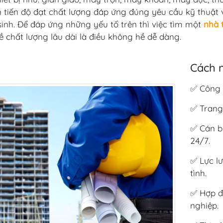
 tiến độ đạt chất lượng đáp ứng đúng yêu cầu kỹ thuậ
sinh. Để đáp ứng những yếu tố trên thì việc tìm một
nhà 
ề chất lượng lâu dài là điều không hề dễ dàng.
Cách n
✅ Công t
✅ Trang 
✅ Cán bộ
24/7.
✅ Lực lư
tình.
✅ Hợp đ
nghiệp.