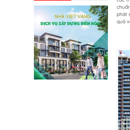
chuẩn
phát 
quả v