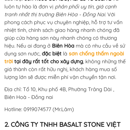
luôn tự hào là đơn vị
phân phối uy tín, giá cạnh
tranh nhất thị trường Biên Hòa - Đồng Nai
. Với
phong cách phục vụ chuyên nghiệp, hỗ trợ tư vấn
nhiệt tình, chính sách giao hàng nhanh chóng đã
giúp cửa hàng sơn này nhanh chóng có thương
hiệu. Nếu ai đang ở
Biên Hòa
mà có nhu cầu về sử
dụng sơn nước,
đặc biệt
là
sơn chống thấm ngoài
trời
tại đây rất tốt cho xây dựng
, không những thế
giá thành còn rất hữu nghị, khách hàng mua số
lượng lớn sẽ được miễn phí vận chuyển tận nơi.
Địa chỉ: Tổ 10, Khu phố 4B, Phường Trảng Dài ,
Biên Hoà - Đồng nai
Hotline: 0919074577 (Mr.Lâm)
2. CÔNG TY TNHH BASALT STONE VIỆT