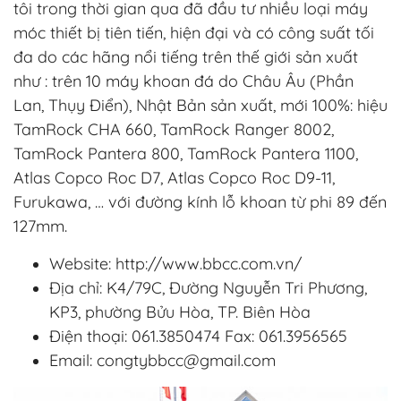
tôi trong thời gian qua đã đầu tư nhiều loại máy
móc thiết bị tiên tiến, hiện đại và có công suất tối
đa do các hãng nổi tiếng trên thế giới sản xuất
như : trên 10 máy khoan đá do Châu Âu (Phần
Lan, Thụy Điển), Nhật Bản sản xuất, mới 100%: hiệu
TamRock CHA 660, TamRock Ranger 8002,
TamRock Pantera 800, TamRock Pantera 1100,
Atlas Copco Roc D7, Atlas Copco Roc D9-11,
Furukawa, … với đường kính lỗ khoan từ phi 89 đến
127mm.
Website: http://www.bbcc.com.vn/
Địa chỉ: K4/79C, Đường Nguyễn Tri Phương,
KP3, phường Bửu Hòa, TP. Biên Hòa
Điện thoại: 061.3850474 Fax: 061.3956565
Email:
congtybbcc@gmail.com