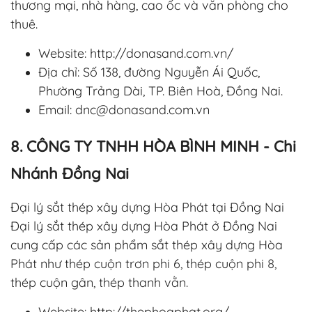
thương mại, nhà hàng, cao ốc và văn phòng cho
thuê.
Website: http://donasand.com.vn/
Địa chỉ: Số 138, đường Nguyễn Ái Quốc,
Phường Trảng Dài,
TP. Biên Hoà, Đồng Nai.
Email:
dnc@donasand.com.vn
8. CÔNG TY TNHH HÒA BÌNH MINH - Chi
Nhánh Đồng Nai
Đại lý sắt thép xây dựng Hòa Phát tại Đồng Nai
Đại lý sắt thép xây dựng Hòa Phát ở Đồng Nai
cung cấp các sản phẩm sắt thép xây dựng Hòa
Phát như thép cuộn trơn phi 6, thép cuộn phi 8,
thép cuộn gân, thép thanh vằn.
Website: http://thephoaphat.org/