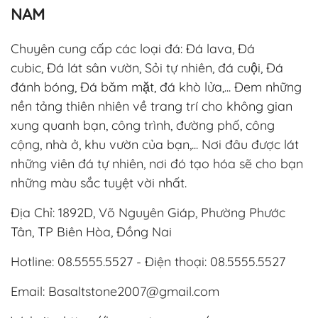
NAM
Chuyên cung cấp các loại đá: Đá lava, Đá
cubic, Đá lát sân vườn, Sỏi tự nhiên, đá cuội, Đá
đánh bóng, Đá băm mặt, đá khò lửa,... Đem những
nền tảng thiên nhiên về trang trí cho không gian
xung quanh bạn, công trình, đường phố, công
cộng, nhà ở, khu vườn của bạn,... Nơi đâu được lát
những viên đá tự nhiên, nơi đó tạo hóa sẽ cho bạn
những màu sắc tuyệt vời nhất.
Địa Chỉ: 1892D, Võ Nguyên Giáp, Phường Phước
Tân, TP Biên Hòa, Đồng Nai
Hotline:
08.5555.5527
- Điện thoại:
08.5555.5527
Email:
Basaltstone2007@gmail.com