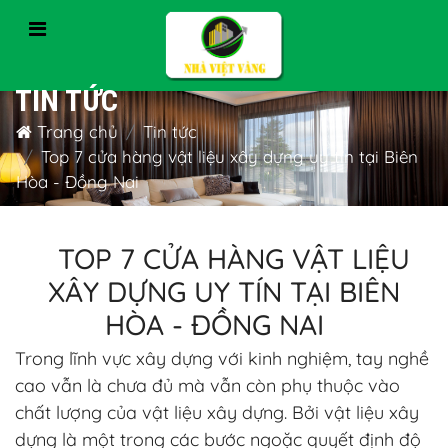
TIN TỨC
Trang chủ
Tin tức
Top 7 cửa hàng vật liệu xây dựng uy tín tại Biên
Hòa - Đồng Nai
TOP 7 CỬA HÀNG VẬT LIỆU
XÂY DỰNG UY TÍN TẠI BIÊN
HÒA - ĐỒNG NAI
Trong lĩnh vực xây dựng với kinh nghiệm, tay nghề
cao vẫn là chưa đủ mà vẫn còn phụ thuộc vào
chất lượng của vật liệu xây dựng. Bởi vật liệu xây
dựng là một trong các bước ngoặc quyết định độ