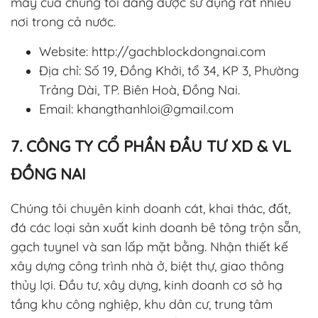
máy của chúng tôi đang được sử dụng rất nhiều
nơi trong cả nước.
Website: http://gachblockdongnai.com
Địa chỉ: Số 19, Đồng Khởi, tổ 34, KP 3, Phường
Trảng Dài, TP. Biên Hoà, Đồng Nai.
Email:
khangthanhloi@gmail.com
7. CÔNG TY CỔ PHẦN ĐẦU TƯ XD & VL
ĐỒNG NAI
Chúng tôi chuyên kinh doanh cát, khai thác, đất,
đá các loại sản xuất kinh doanh bê tông trộn sẵn,
gạch tuynel và san lấp mặt bằng. Nhận thiết kế
xây dựng công trình nhà ở, biệt thự, giao thông
thủy lợi. Đầu tư, xây dựng, kinh doanh cơ sở hạ
tầng khu công nghiệp, khu dân cư, trung tâm