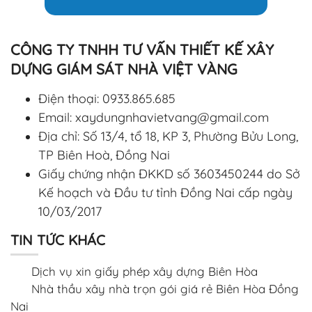
CÔNG TY TNHH TƯ VẤN THIẾT KẾ XÂY
DỰNG GIÁM SÁT NHÀ VIỆT VÀNG
Điện thoại:
0933.865.685
Email:
xaydungnhavietvang@gmail.com
Địa chỉ: Số 13/4, tổ 18, KP 3, Phường Bửu Long,
TP Biên Hoà, Đồng Nai
Giấy chứng nhận ĐKKD số 3603450244 do Sở
Kế hoạch và Đầu tư tỉnh Đồng Nai cấp ngày
10/03/2017
TIN TỨC KHÁC
Dịch vụ xin giấy phép xây dựng Biên Hòa
Nhà thầu xây nhà trọn gói giá rẻ Biên Hòa Đồng
Nai