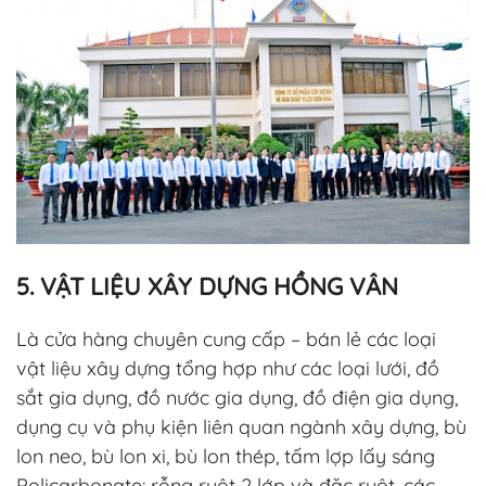
5. VẬT LIỆU XÂY DỰNG HỒNG VÂN
Là cửa hàng chuyên cung cấp – bán lẻ các loại
vật liệu xây dựng tổng hợp như các loại lưới, đồ
sắt gia dụng, đồ nước gia dụng, đồ điện gia dụng,
dụng cụ và phụ kiện liên quan ngành xây dựng, bù
lon neo, bù lon xi, bù lon thép, tấm lợp lấy sáng
Policarbonate: rỗng ruột 2 lớp và đặc ruột, các