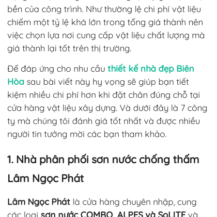
bền của công trình. Như thường lệ chi phí vật liệu
chiếm một tỷ lệ khá lớn trong tổng giá thành nên
việc chọn lựa nơi cung cấp vật liệu chất lượng mà
giá thành lại tốt trên thị trường.
Để đáp ứng cho nhu cầu
thiết kế nhà đẹp Biên
Hòa
sau bài viết này hy vọng sẽ giúp bạn tiết
kiệm nhiều chi phí hơn khi đặt chân đúng chỗ tại
cửa hàng vật liệu xây dựng. Và dưới đây là 7 công
ty mà chúng tôi đánh giá tốt nhất và được nhiều
người tin tưởng mời các bạn tham khảo.
1. Nhà phân phối sơn nước chống thấm
Lâm Ngọc Phát
Lâm Ngọc Phát
là cửa hàng chuyên
nhập, cung
các loại
sơn nước COMBO, ALPES và SoLITE
và