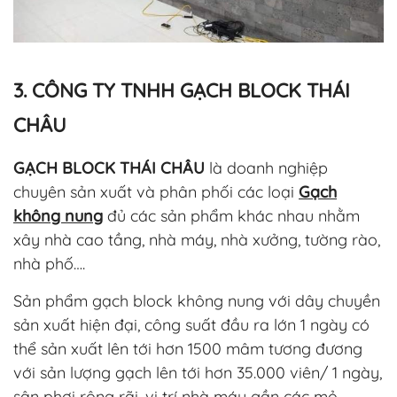
3. CÔNG TY TNHH GẠCH BLOCK THÁI
CHÂU
GẠCH BLOCK THÁI CHÂU
là doanh nghiệp
chuyên sản xuất và phân phối các loại
Gạch
không nung
đủ các sản phẩm khác nhau nhằm
xây nhà cao tầng, nhà máy, nhà xưởng, tường rào,
nhà phố….
Sản phẩm gạch block không nung với dây chuyền
sản xuất hiện đại, công suất đầu ra lớn 1 ngày có
thể sản xuất lên tới hơn 1500 mâm tương đương
với sản lượng gạch lên tới hơn 35.000 viên/ 1 ngày,
sân phơi rộng rãi, vị trí nhà máy gần các mỏ