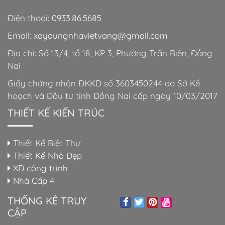
Điện thoại:
0933.86.5685
Email:
xaydungnhavietvang@gmail.com
Địa chỉ: Số 13/4, tổ 18, KP 3, Phường Trấn Biên, Đồng
Nai
Giấy chứng nhận ĐKKD số 3603450244 do Sở Kế
hoạch và Đầu tư tỉnh Đồng Nai cấp ngày 10/03/2017
THIẾT KẾ KIẾN TRÚC
Thiết Kế Biệt Thự
Thiết Kế Nhà Đẹp
XD công trình
Nhà Cấp 4
THỐNG KÊ TRUY
CẬP