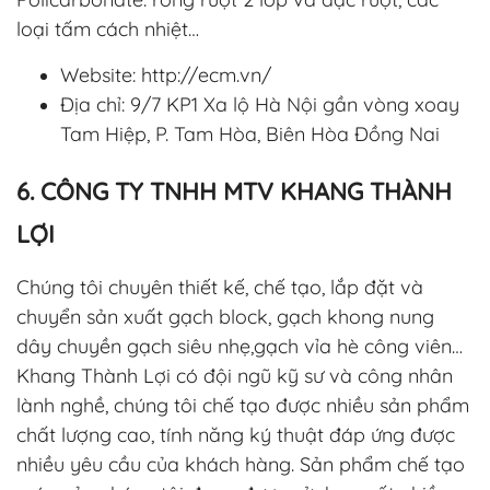
loại tấm cách nhiệt…
Website: http://ecm.vn/
Địa chỉ: 9/7 KP1 Xa lộ Hà Nội gần vòng xoay
Tam Hiệp, P. Tam Hòa, Biên Hòa Đồng Nai
6. CÔNG TY TNHH MTV KHANG THÀNH
LỢI
Chúng tôi chuyên thiết kế, chế tạo, lắp đặt và
chuyển sản xuất gạch block, gạch khong nung
dây chuyền gạch siêu nhẹ,gạch vỉa hè công viên…
Khang Thành Lợi có đội ngũ kỹ sư và công nhân
lành nghề, chúng tôi chế tạo được nhiều sản phẩm
chất lượng cao, tính năng ký thuật đáp ứng được
nhiều yêu cầu của khách hàng. Sản phẩm chế tạo